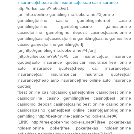
insurance|cheap auto insurance|cheap car insurance
http://urlser.com/?m6c0v#1
[url=http://online-gambling-mo.lookera.net#3]online
gambling|online casino gambling|internet casino
gambling|online gambling|casino games|online
casino|online gambling|no deposit casinos|casino|online
gambling|casino|casinos|online gambling|casino games|free
casino games|online gambling[/url]
[url]http://gambling-mo.lookera.net#4[/url]
[http://urlser.com/?e64r6#5 car insurance|car insurance
quotes|auto insurance quotes|car insurance|free online
auto insurance quotes|cheap car insurance|car
insurance|car insurance|car insurance quotes|car
insurance|cheap auto insurance|free online auto insurance
quotes]
"best online casino|casino games|online casino|best online
casino|online casino gambling|free casino|best online
casino|no deposit casinos|casino|best online casino|online
casinos|casino games|best online casino|gambling|online
gambling":http://best-online-casino-mo.lookera.net#6
[LINK http://free-poker-mo.lookera.net#7]free poker|texas
holdem|online poker|free poker|texas holdem|online