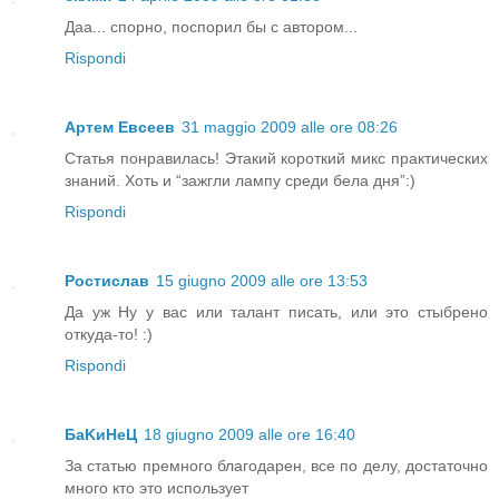
Даа... спорно, поспорил бы с автором...
Rispondi
Артем Евсеев
31 maggio 2009 alle ore 08:26
Статья понравилась! Этакий короткий микс практических
знаний. Хоть и “зажгли лампу среди бела дня”:)
Rispondi
Ростислав
15 giugno 2009 alle ore 13:53
Да уж Ну у вас или талант писать, или это стыбрено
откуда-то! :)
Rispondi
БaKиHeЦ
18 giugno 2009 alle ore 16:40
За статью премного благодарен, все по делу, достаточно
много кто это использует