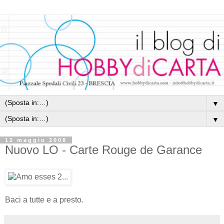
▼
▼
12 maggio 2008
Nuovo LO - Carte Rouge de Garance
Baci a tutte e a presto.